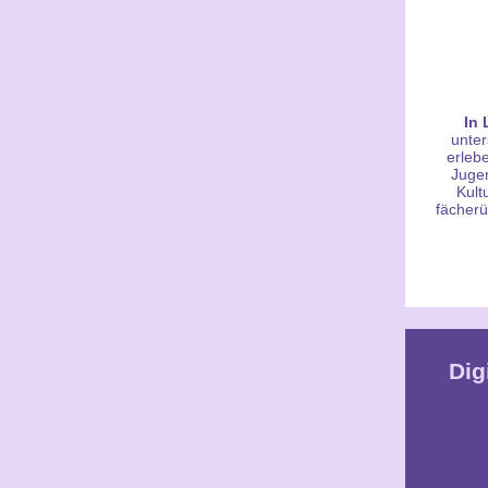
In 
unter
erleb
Jugen
Kult
fächerü
Dig