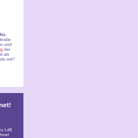
für
,
kratie
er und
on
der
d als
its mit?
net!
u LdE
chnet