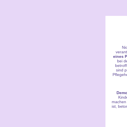
Ni
verant
eines 
bei d
betrof
sind p
Pflegeh
Demo
Kind
machen k
ist, bet