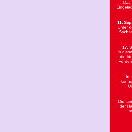
Das 
Eingelad
11. Se
Unter d
Sachse
17. 
In dies
die Id
Förders
Int
kenne
Un
Die la
der Ha
s