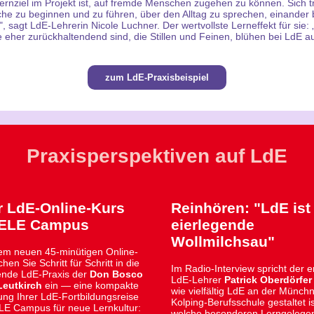
Lernziel im Projekt ist, auf fremde Menschen zugehen zu können. Sich t
e zu beginnen und zu führen, über den Alltag zu sprechen, einander b
", sagt LdE-Lehrerin Nicole Luchner. Der wertvollste Lerneffekt für sie: 
e eher zurückhaltendend sind, die Stillen und Feinen, blühen bei LdE au
zum LdE-Praxisbeispiel
Praxisperspektiven auf LdE
 LdE-Online-Kurs
Reinhören: "LdE ist
NELE Campus
eierlegende
Wollmilchsau"
em neuen 45-minütigen Online-
hen Sie Schritt für Schritt in die
Im Radio-Interview spricht der 
rende LdE-Praxis der
Don Bosco
LdE-Lehrer
Patrick Oberdörfe
Leutkirch
ein — eine kompakte
wie vielfältig LdE an der Münchn
ung Ihrer LdE-Fortbildungsreise
Kolping-Berufsschule gestaltet i
E Campus für neue Lernkultur:
welche besonderen Lerngelege