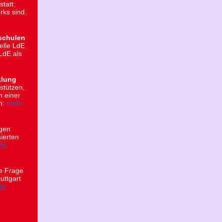
tatt:
rks sind.
schulen
elle LdE
LdE als
klung
stützen,
n einer
n:
mehr
agen
ierten
hr
e Frage
uttgart
hr