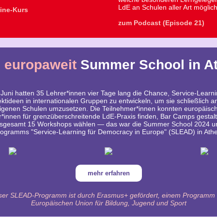
LdE an Schulen aller Art möglic
ine-Kurs
zum Podcast (Episode 21)
 europaweit
Summer School in A
 Juni hatten 35 Lehrer*innen vier Tage lang die Chance, Service-Learni
ektideen in internationalen Gruppen zu entwickeln, um sie schließlich a
igenen Schulen umzusetzen. Die Teilnehmer*innen konnten europäisc
r*innen für grenzüberschreitende LdE-Praxis finden, Bar Camps gestal
nsgesamt 15 Workshops wählen — das war die Summer School 2024 u
ogramms "Service-Learning für Democracy in Europe" (SLEAD) in Ath
mehr erfahren
ser SLEAD-Programm ist durch Erasmus+ gefördert, einem Programm
Europäischen Union
für Bildung, Jugend und Sport