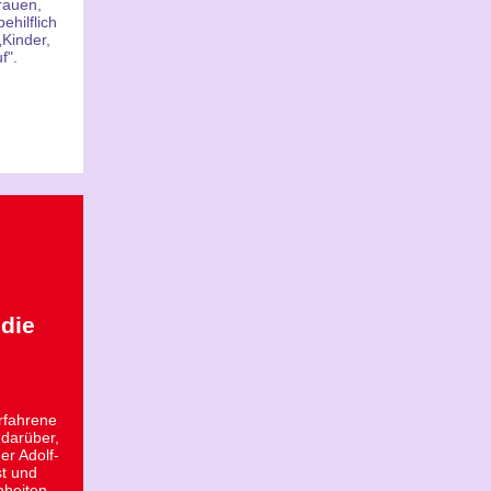
rauen,
ehilflich
„Kinder,
f".
 die
erfahrene
r
darüber,
er Adolf-
st und
nheiten