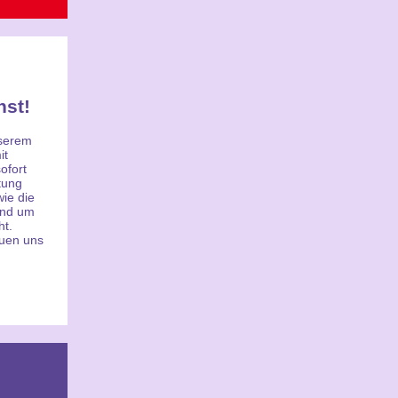
st!
nserem
it
ofort
tung
ie die
und um
ht.
euen uns