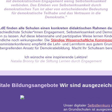
mit demokratischem Engagement wenig Selbstwirksamkeit
verbinden. Das Erleben von Selbstwirksamkeit durch
demokratisches Tun ist aber von entscheidender Bedeutung
für demokratische Teilhabe und das Vertrauen in die
Demokratie."
LdE finden alle Schulen einen konkreten didaktischen Rahmen da
schiedlichste Schüler*innen Engagement, Selbstwirksamkeit und Demo
en zu lassen. Auf diese lebensnahe und partizipative Weise lernen Kind
dliche noch wirkungsvoller. Die
Ständige Wissenschaftliche Kommissi
usministerkonferenz empfiehlt die Lehr- und Lerrnform aus gutem Grun
bergreifenden Ansatz für Demokratiebildung. Macht Ihr Schulteam bere
Ich wünsche eine inspirierende Lektüre!
Natalia Bronny für die Stiftung Lernen durch Engagement
itale Bildungsangebote
Wir sind ausgezeich
Wir sind ausgezeichnet!
Unser digitaler
Selbstlernkurs
z
an Grundschulen ist ausgezei