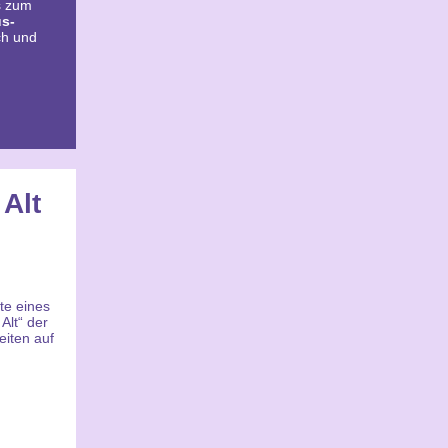
s zum
s-
ch und
 Alt
te eines
Alt“ der
eiten auf