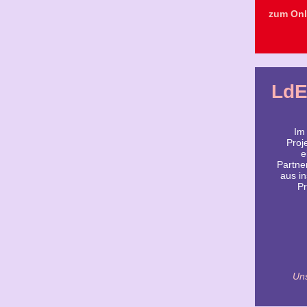
zum Onl
LdE
Im
Proj
e
Partne
aus i
Pr
Un