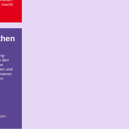
h macht:
then
ng-
n den
he
ten und
nseres
en:
der