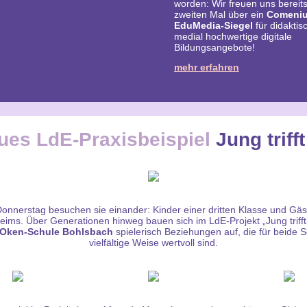
worden: Wir freuen uns bereit
zweiten Mal über ein
Comeniu
EduMedia-Siegel
für didaktis
medial hochwertige digitale
Bildungsangebote!
mehr erfahren
ues LdE-Praxisbeispiel
Jung trifft
onnerstag besuchen sie einander: Kinder einer dritten Klasse und Gäs
eims. Über Generationen hinweg bauen sich im LdE-Projekt „Jung trifft 
-Oken-Schule
Bohlsbach
spielerisch Beziehungen auf, die für beide S
vielfältige Weise wertvoll sind.